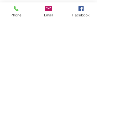
Horaires d'ouverture :
Phone
Email
Facebook
Du lundi au samedi : 9h00
à 12h30 - 14h00 à 18h30
Dimanche : 9h30 à 12h30
Le Jardin d'Antoinette
115 chemin de la Melonne
83110 Sanary/mer
A50 Sortie Bandol
Tél :
04 94 32 25 65
Politique en matière de cookies
© 2023 Le Jardin d'Antoinette